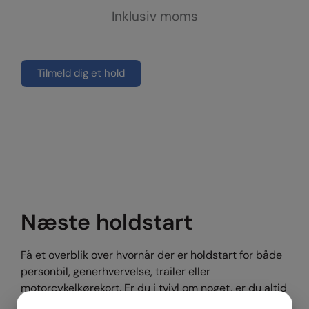
Inklusiv moms
Tilmeld dig et hold
Næste holdstart
Få et overblik over hvornår der er holdstart for både
personbil, generhvervelse, trailer eller
motorcykelkørekort. Er du i tvivl om noget, er du altid
velkommen til at kontakte os.