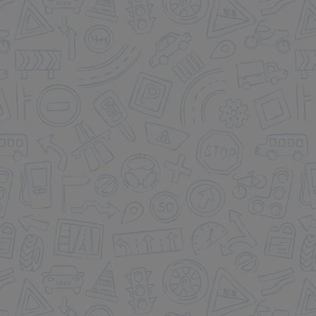
🤩 Sandro @sandrolp08 🥳🥳
🥳 Sådan Mille @millehaaber 👏🏻
👏🏻🥳
Stort tillykke
...
Du
...
24
0
71
0
Stort tillykke Sofus
Nanna @nanna_becker du er den
@sofus_svendsen 🥳🇩🇰🎉
sejeste 😍💪🏻💪🏻
...
...
43
0
80
0