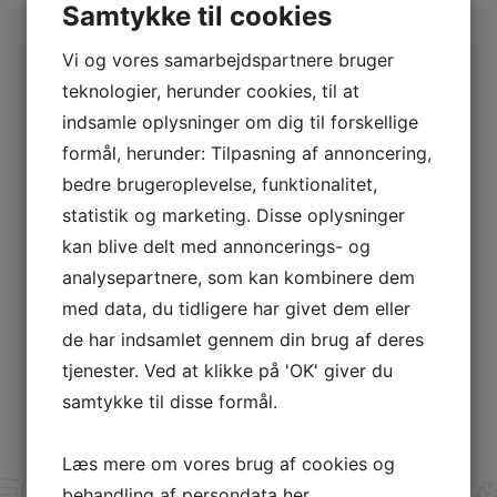
Samtykke til cookies
Den 6. august 2026
Vi og vores samarbejdspartnere bruger
teknologier, herunder cookies, til at
indsamle oplysninger om dig til forskellige
Den 12. august 2026
formål, herunder: Tilpasning af annoncering,
bedre brugeroplevelse, funktionalitet,
Den 10. august 2026
statistik og marketing. Disse oplysninger
kan blive delt med annoncerings- og
analysepartnere, som kan kombinere dem
med data, du tidligere har givet dem eller
Tilmeld dig et hold
de har indsamlet gennem din brug af deres
tjenester. Ved at klikke på 'OK' giver du
samtykke til disse formål.
Læs mere om vores brug af cookies og
behandling af persondata
her
.